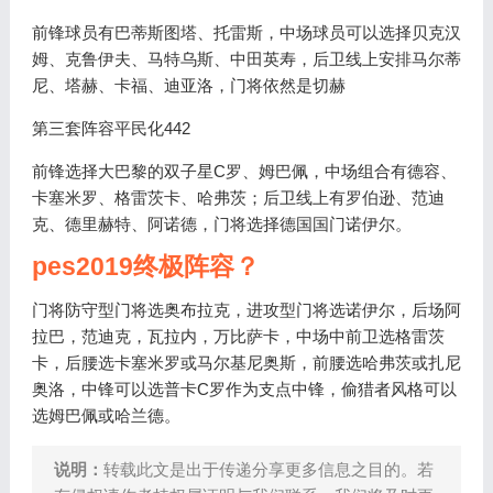
前锋球员有巴蒂斯图塔、托雷斯，中场球员可以选择贝克汉
姆、克鲁伊夫、马特乌斯、中田英寿，后卫线上安排马尔蒂
尼、塔赫、卡福、迪亚洛，门将依然是切赫
第三套阵容平民化442
前锋选择大巴黎的双子星C罗、姆巴佩，中场组合有德容、
卡塞米罗、格雷茨卡、哈弗茨；后卫线上有罗伯逊、范迪
克、德里赫特、阿诺德，门将选择德国国门诺伊尔。
pes2019终极阵容？
门将防守型门将选奥布拉克，进攻型门将选诺伊尔，后场阿
拉巴，范迪克，瓦拉内，万比萨卡，中场中前卫选格雷茨
卡，后腰选卡塞米罗或马尔基尼奥斯，前腰选哈弗茨或扎尼
奥洛，中锋可以选普卡C罗作为支点中锋，偷猎者风格可以
选姆巴佩或哈兰德。
说明：
转载此文是出于传递分享更多信息之目的。若