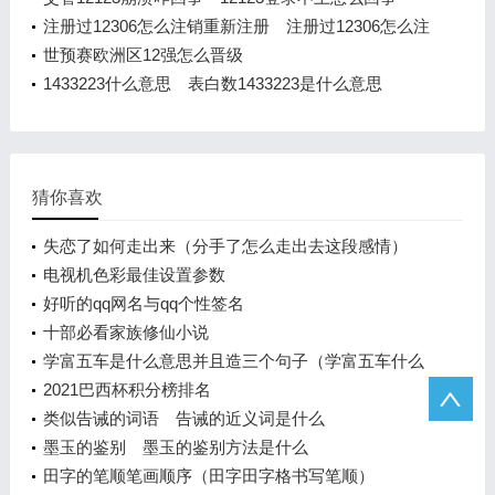
注册过12306怎么注销重新注册 注册过12306怎么注
销重新注册
世预赛欧洲区12强怎么晋级
1433223什么意思 表白数1433223是什么意思
猜你喜欢
失恋了如何走出来（分手了怎么走出去这段感情）
电视机色彩最佳设置参数
好听的qq网名与qq个性签名
十部必看家族修仙小说
学富五车是什么意思并且造三个句子（学富五车什么
意思）
2021巴西杯积分榜排名
类似告诫的词语 告诫的近义词是什么
墨玉的鉴别 墨玉的鉴别方法是什么
田字的笔顺笔画顺序（田字田字格书写笔顺）