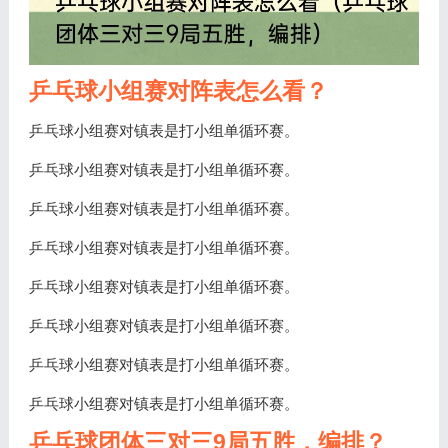
乒乓球小组赛对阵表怎么看？
乒乓球小组赛对镇表是打小组单循环赛。
乒乓球小组赛对镇表是打小组单循环赛。
乒乓球小组赛对镇表是打小组单循环赛。
乒乓球小组赛对镇表是打小组单循环赛。
乒乓球小组赛对镇表是打小组单循环赛。
乒乓球小组赛对镇表是打小组单循环赛。
乒乓球小组赛对镇表是打小组单循环赛。
乒乓球小组赛对镇表是打小组单循环赛。
乒乓球团体三对三9局五胜，编排？