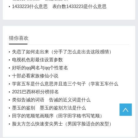
1433223什么意思 表白数1433223是什么意思
猜你喜欢
失恋了如何走出来（分手了怎么走出去这段感情）
电视机色彩最佳设置参数
好听的qq网名与qq个性签名
十部必看家族修仙小说
学富五车是什么意思并且造三个句子（学富五车什么
意思）
2021巴西杯积分榜排名
类似告诫的词语 告诫的近义词是什么
墨玉的鉴别 墨玉的鉴别方法是什么
田字的笔顺笔画顺序（田字田字格书写笔顺）
脸太方怎么快速变尖男士（男国字脸适合的发型）