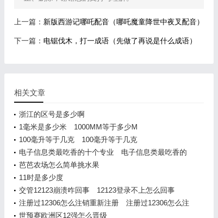
上一篇：
新版西游记哪吒配音（哪吒魔童降世中夜叉配音）
下一篇：
电锯伐木，打一成语（先做了再说是什么成语）
相关文章
浙江的区号是多少啊
1毫米是多少米 1000MM等于多少M
100毫升等于几克 100毫升等于几克
电子信息类最吃香的十个专业 电子信息类最吃香的
十个专业
芭芭农场怎么简单挑水果
11时是多少度
交管12123崩溃咋回事 12123登录不上怎么回事
注册过12306怎么注销重新注册 注册过12306怎么注
销重新注册
世预赛欧洲区12强怎么晋级