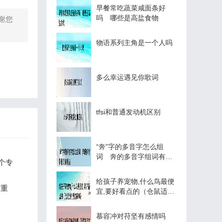
早餐常吃蔬菜咸面条好
吗 哪些是高盐食物
谢您
物语系列主角是一个人吗
多么幸运遇见你歌词
tfsi和普通发动机区别
“奔”字的多音字怎么组
词 奔的多音字组词有哪
个专
些
给孩子养宠物,什么鸟最便
销重
宜,要好看点的（仓鼠适合
儿童养吗）
慕容冲对苻坚有感情吗