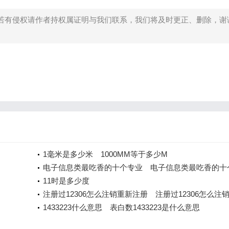
若有侵权请作者持权属证明与我们联系，我们将及时更正、删除，谢
）
1毫米是多少米 1000MM等于多少M
电子信息类最吃香的十个专业 电子信息类最吃香的十
业
11时是多少度
注册过12306怎么注销重新注册 注册过12306怎么注
新注册
1433223什么意思 表白数1433223是什么意思