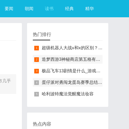
要闻
朝闻
读书
经典
精华
热门排行
超级机器人大战v和x的区别？（超级机器人大战R）
造梦西游3神秘商店第五格有什么？（造梦西游3摇光石）
极品飞车13剧情是什么_游戏？（极品飞车13中文版）
市几乎
蛋仔派对勇闯龙蛋岛赛季总结来咯
哈利波特魔法觉醒魔法妆容
热点内容